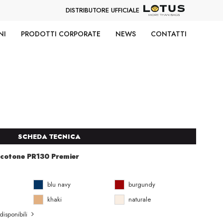
DISTRIBUTORE UFFICIALE
NI
PRODOTTI CORPORATE
NEWS
CONTATTI
SCHEDA TECNICA
 cotone PR130 Premier
blu navy
burgundy
khaki
naturale
disponibili