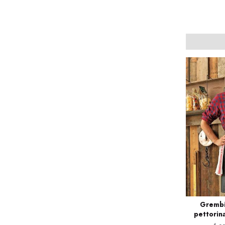
Grembi
pettorin