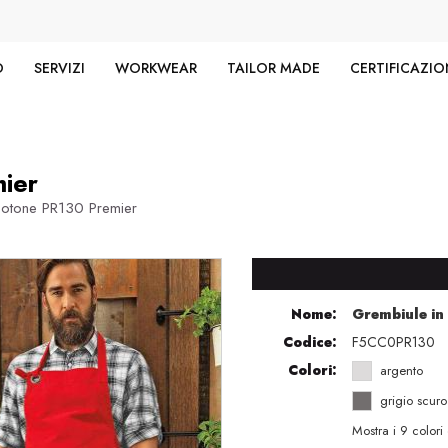
O
SERVIZI
WORKWEAR
TAILOR MADE
CERTIFICAZIO
ier
otone PR130 Premier
Nome:
Grembiule in
Codice:
F5CC0PR130
Colori:
argento
grigio scuro
Mostra i 9 colori 