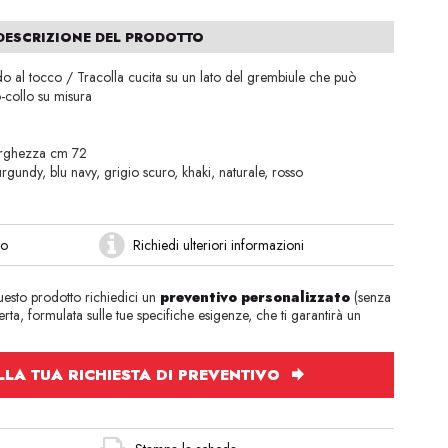
DESCRIZIONE DEL PRODOTTO
o al tocco / Tracolla cucita su un lato del grembiule che può
o-collo su misura
e
q
arghezza cm 72
rgundy, blu navy, grigio scuro, khaki, naturale, rosso
to
Richiedi ulteriori informazioni
questo prodotto richiedici un
preventivo personalizzato
(senza
rta, formulata sulle tue specifiche esigenze, che ti garantirà un
LA TUA RICHIESTA DI PREVENTIVO