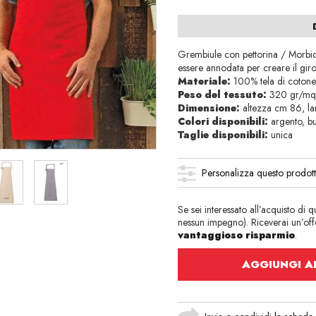
Grembiule con pettorina / Morbid
essere annodata per creare il gir
Materiale:
100% tela di coton
Peso del tessuto:
320 gr/m
Dimensione:
altezza cm 86, l
Colori disponibili:
argento, bu
Taglie disponibili:
unica
Personalizza questo prodot
Se sei interessato all’acquisto di 
nessun impegno). Riceverai un’offe
vantaggioso risparmio
.
AGGIUNGI AL