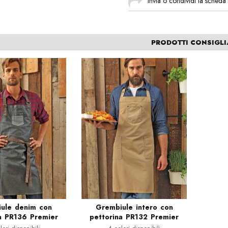
Invia o condividi la scheda
PRODOTTI CONSIGLI
ule denim con
Grembiule intero con
a PR136 Premier
pettorina PR132 Premier