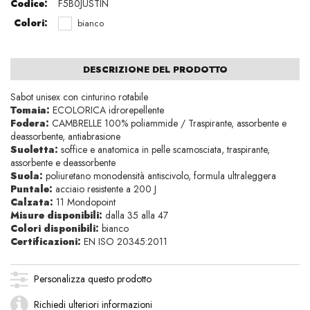
Codice:
F5B0JUSTIN
Colori:
bianco
DESCRIZIONE DEL PRODOTTO
Sabot unisex con cinturino rotabile
Tomaia:
ECOLORICA idrorepellente
Fodera:
CAMBRELLE 100% poliammide / Traspirante, assorbente e
deassorbente, antiabrasione
Suoletta:
soffice e anatomica in pelle scamosciata, traspirante,
assorbente e deassorbente
Suola:
poliuretano monodensità antiscivolo, formula ultraleggera
Puntale:
acciaio resistente a 200 J
Calzata:
11 Mondopoint
Misure disponibili:
dalla 35 alla 47
Colori disponibili:
bianco
Certificazioni:
EN ISO 20345:2011
Personalizza questo prodotto
Richiedi ulteriori informazioni