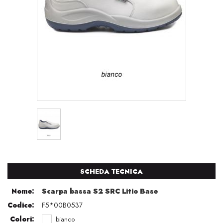
SCHEDA TECNICA
Nome:
Scarpa bassa S2 SRC Litio Base
Codice:
F5*00B0537
Colori:
bianco