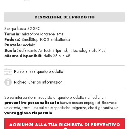
DESCRIZIONE DEL PRODOTTO
Scarpa bassa S2 SRC
Tomaia:
microfibra idrorepellente
Fodera:
SmellStop 100% antibatterica
Puntale:
acciaio
Suola:
defaticante AirTech + tpu - skin, tecnologia Life Plus
Misure disponibili:
dalla 35 alla 48
Personalizza questo prodotto
Richiedi ulteriori informazioni
Se sei interessato all’acquisto di questo prodotto richiedici un
preventivo personalizzato
(senza nessun impegno). Riceverai
un’offerta, formulata sulle tue specifiche esigenze, che ti garantirà un
vantaggioso risparmio
.
AGGIUNGI ALLA TUA RICHIESTA DI PREVENTIVO