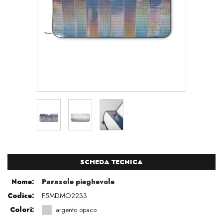
SCHEDA TECNICA
Nome:
Parasole pieghevole
Codice:
F5MDMO2233
Colori:
argento opaco