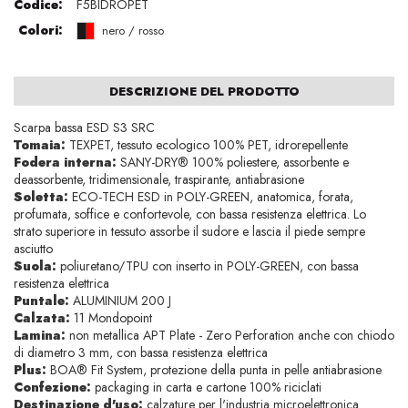
Codice:
F5BIDROPET
Colori:
nero / rosso
DESCRIZIONE DEL PRODOTTO
Scarpa bassa ESD S3 SRC
Tomaia:
TEXPET, tessuto ecologico 100% PET, idrorepellente
Fodera interna:
SANY-DRY® 100% poliestere, assorbente e
deassorbente, tridimensionale, traspirante, antiabrasione
Soletta:
ECO-TECH ESD in POLY-GREEN, anatomica, forata,
profumata, soffice e confortevole, con bassa resistenza elettrica. Lo
strato superiore in tessuto assorbe il sudore e lascia il piede sempre
asciutto
Suola:
poliuretano/TPU con inserto in POLY-GREEN, con bassa
resistenza elettrica
Puntale:
ALUMINIUM 200 J
Calzata:
11 Mondopoint
Lamina:
non metallica APT Plate - Zero Perforation anche con chiodo
di diametro 3 mm, con bassa resistenza elettrica
Plus:
BOA® Fit System, protezione della punta in pelle antiabrasione
Confezione:
packaging in carta e cartone 100% riciclati
Destinazione d'uso:
calzature per l'industria microelettronica