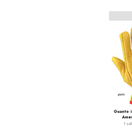
Guanto i
Amer
1 col