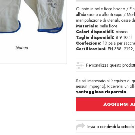
Guanto in pelle fiore bovino / Ela
all'abrasione e allo strappo / Mor
manipolazione di utensili, casse d
Materiale:
pelle fiore
Colori disponibili:
bianco
Taglie disponibili:
8-9-10-11
Confezione:
10 paia per sacch
Certificazioni:
EN 388, 2122, C
Personalizza questo prodot
Se sei interessato all’acquisto di 
nessun impegno). Riceverai un’offe
vantaggioso risparmio
.
AGGIUNGI AL
Invia o condividi la scheda