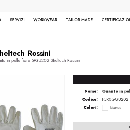
O
SERVIZI
WORKWEAR
TAILOR MADE
CERTIFICAZIO
eltech Rossini
o in pelle fiore GGU202 Sheltech Rossini
Nome:
Guanto in pe
Codice:
F5R0GGU202
Colori:
bianco