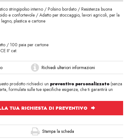
stico stringipolso interno / Polsino bordato / Resistenza buona
bido e confortevole / Adatto per stoccaggio, lavori agricoli, per la
i legno, plastica e cartone
etto / 100 paia per cartone
E IIª cat.
to
Richiedi ulteriori informazioni
questo prodotto richiedici un
preventivo personalizzato
(senza
rta, formulata sulle tue specifiche esigenze, che ti garantirà un
LA TUA RICHIESTA DI PREVENTIVO
Stampa la scheda