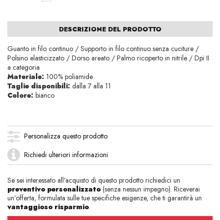
DESCRIZIONE DEL PRODOTTO
Guanto in filo continuo / Supporto in filo continuo senza cuciture /
Polsino elasticizzato / Dorso areato / Palmo ricoperto in nitrile / Dpi II
a categoria
Materiale:
100% poliamide
Taglie disponibili:
dalla 7 alla 11
Colore:
bianco
Personalizza questo prodotto
Richiedi ulteriori informazioni
Se sei interessato all’acquisto di questo prodotto richiedici un
preventivo personalizzato
(senza nessun impegno). Riceverai
un’offerta, formulata sulle tue specifiche esigenze, che ti garantirà un
vantaggioso risparmio
.