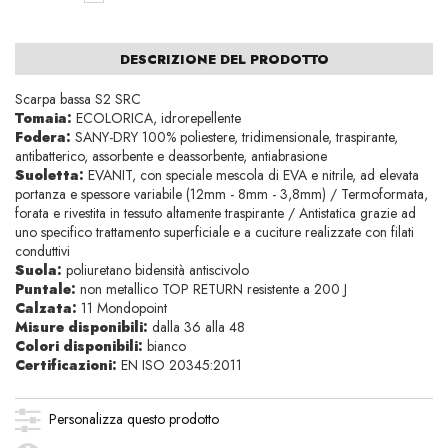
DESCRIZIONE DEL PRODOTTO
Scarpa bassa S2 SRC
Tomaia:
ECOLORICA, idrorepellente
Fodera:
SANY-DRY 100% poliestere, tridimensionale, traspirante,
antibatterico, assorbente e deassorbente, antiabrasione
Suoletta:
EVANIT, con speciale mescola di EVA e nitrile, ad elevata
portanza e spessore variabile (12mm - 8mm - 3,8mm) / Termoformata,
forata e rivestita in tessuto altamente traspirante / Antistatica grazie ad
uno specifico trattamento superficiale e a cuciture realizzate con filati
conduttivi
Suola:
poliuretano bidensità antiscivolo
Puntale:
non metallico TOP RETURN resistente a 200 J
Calzata:
11 Mondopoint
Misure disponibili:
dalla 36 alla 48
Colori disponibili:
bianco
Certificazioni:
EN ISO 20345:2011
Personalizza questo prodotto