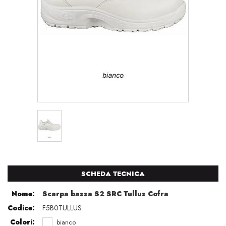
SCHEDA TECNICA
Nome:
Scarpa bassa S2 SRC Tullus Cofra
Codice:
F5B0TULLUS
Colori:
bianco