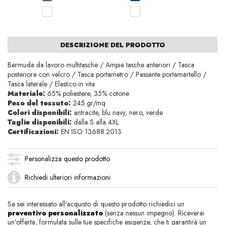
DESCRIZIONE DEL PRODOTTO
Bermuda da lavoro multitasche / Ampie tasche anteriori / Tasca
posteriore con velcro / Tasca portametro / Passante portamartello /
Tasca laterale / Elastico in vita
Materiale:
65% poliestere, 35% cotone
Peso del tessuto:
245 gr/mq
Colori disponibili:
antracite,
blu navy, nero, verde
Taglie disponibili:
dalla S alla 4XL
Certificazioni:
EN ISO 13688:2013
Personalizza questo prodotto
Richiedi ulteriori informazioni
Se sei interessato all’acquisto di questo prodotto richiedici un
preventivo personalizzato
(senza nessun impegno). Riceverai
un’offerta, formulata sulle tue specifiche esigenze, che ti garantirà un