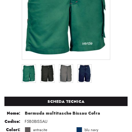
SCHEDA TECNICA
Nome:
Bermuda multitasche Bissau Cofra
Codice:
F5B0BISSAU
Colori:
antracite
blu navy